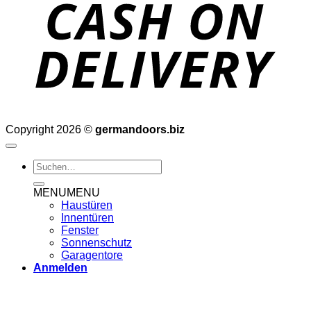
D
Copyright 2026 ©
germandoors.biz
Suchen
nach:
MENU
MENU
Haustüren
Innentüren
Fenster
Sonnenschutz
Garagentore
Anmelden