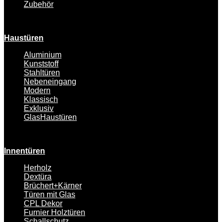
Zubehör
Haustüren
Aluminium
Kunststoff
Stahltüren
Nebeneingang
Modern
Klassisch
Exklusiv
GlasHaustüren
Innentüren
Herholz
Dextüra
Brüchert+Kärner
Türen mit Glas
CPL Dekor
Furnier Holztüren
Schallschutz