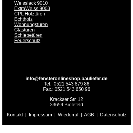
Weisslack 9010
ExtraWeiss 9003
CPL Holztüren
Echtholz
Wohnungstüren
Glastüren
Schiebetüren
Feuerschutz
info@fensteronlineshop.bauliefer.de
Tel.: 0521 543 879 86
Fax.: 0521 543 650 96
Krackser Str. 12
33659 Bielefeld
Kontakt
|
Impressum
|
Wiederruf
|
AGB
|
Datenschutz
V